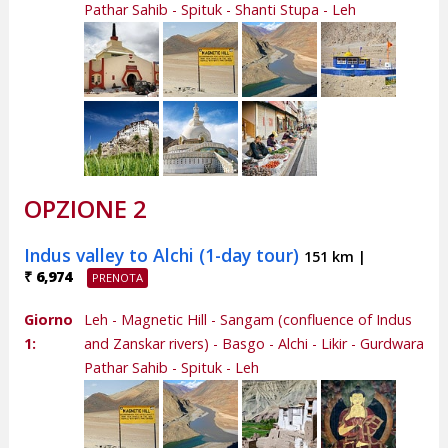
Pathar Sahib - Spituk - Shanti Stupa - Leh
OPZIONE 2
Indus valley to Alchi (1-day tour)
151 km |
₹ 6,974
Giorno
Leh - Magnetic Hill - Sangam (confluence of Indus
1:
and Zanskar rivers) - Basgo - Alchi - Likir - Gurdwara
Pathar Sahib - Spituk - Leh