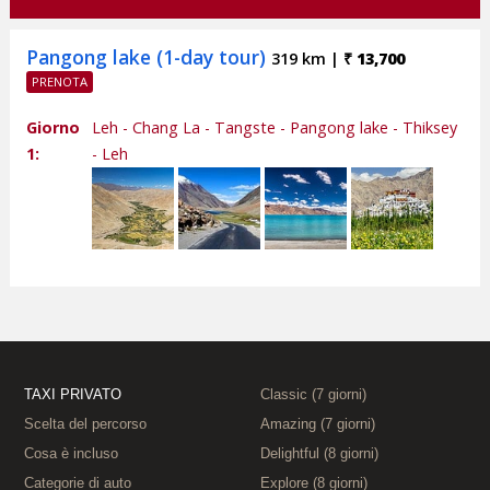
Pangong lake (1-day tour)
319 km |
₹ 13,700
Giorno
Leh - Chang La - Tangste - Pangong lake - Thiksey
1:
- Leh
TAXI PRIVATO
Classic (7 giorni)
Scelta del percorso
Amazing (7 giorni)
Cosa è incluso
Delightful (8 giorni)
Categorie di auto
Explore (8 giorni)