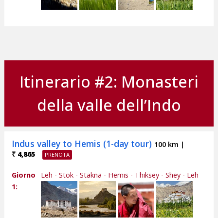
Itinerario #2: Monasteri
della valle dell’Indo
Indus valley to Hemis (1-day tour)
100 km |
₹ 4,865
Giorno
Leh - Stok - Stakna - Hemis - Thiksey - Shey - Leh
1: