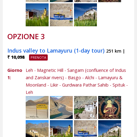
OPZIONE 3
Indus valley to Lamayuru (1-day tour)
251 km |
₹ 10,098
Giorno
Leh - Magnetic Hill - Sangam (confluence of Indus
1:
and Zanskar rivers) - Basgo - Alchi - Lamayuru &
Moonland - Likir - Gurdwara Pathar Sahib - Spituk -
Leh