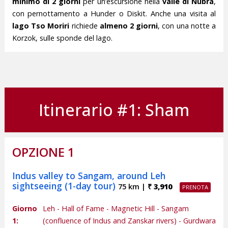
minimo di 2 giorni
per un’escursione nella
valle di Nubra
,
con pernottamento a Hunder o Diskit. Anche una visita al
lago Tso Moriri
richiede
almeno 2 giorni
, con una notte a
Korzok, sulle sponde del lago.
Itinerario #1: Sham
OPZIONE 1
Indus valley to Sangam, around Leh
sightseeing (1-day tour)
75 km |
₹ 3,910
Giorno
Leh - Hall of Fame - Magnetic Hill - Sangam
1:
(confluence of Indus and Zanskar rivers) - Gurdwara