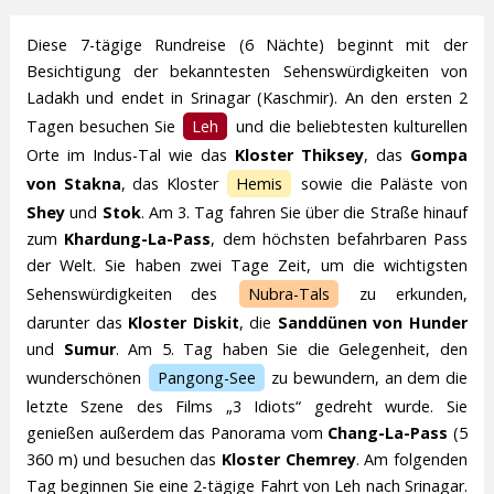
Diese 7-tägige Rundreise (6 Nächte) beginnt mit der
Besichtigung der bekanntesten Sehenswürdigkeiten von
Ladakh und endet in Srinagar (Kaschmir). An den ersten 2
Tagen besuchen Sie
Leh
und die beliebtesten kulturellen
Orte im Indus-Tal wie das
Kloster Thiksey
, das
Gompa
von Stakna
, das Kloster
Hemis
sowie die Paläste von
Shey
und
Stok
. Am 3. Tag fahren Sie über die Straße hinauf
zum
Khardung-La-Pass
, dem höchsten befahrbaren Pass
der Welt. Sie haben zwei Tage Zeit, um die wichtigsten
Sehenswürdigkeiten des
Nubra-Tals
zu erkunden,
darunter das
Kloster Diskit
, die
Sanddünen von Hunder
und
Sumur
. Am 5. Tag haben Sie die Gelegenheit, den
wunderschönen
Pangong-See
zu bewundern, an dem die
letzte Szene des Films „3 Idiots“ gedreht wurde. Sie
genießen außerdem das Panorama vom
Chang-La-Pass
(5
360 m) und besuchen das
Kloster Chemrey
. Am folgenden
Tag beginnen Sie eine 2-tägige Fahrt von Leh nach Srinagar.