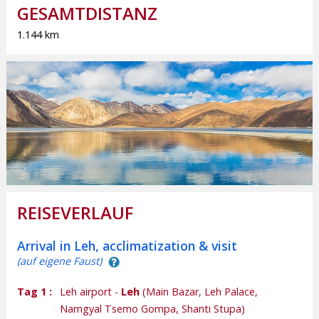
GESAMTDISTANZ
1.144 km
REISEVERLAUF
Arrival in Leh, acclimatization & visit
(auf eigene Faust)
Tag 1 :
Leh airport -
Leh
(Main Bazar, Leh Palace,
Namgyal Tsemo Gompa, Shanti Stupa)