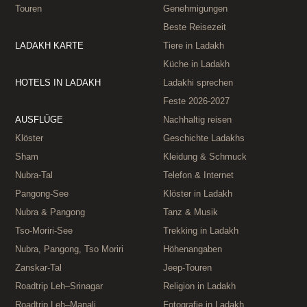
Touren
Genehmigungen
Beste Reisezeit
LADAKH KARTE
Tiere in Ladakh
Küche in Ladakh
HOTELS IN LADAKH
Ladakhi sprechen
Feste 2026‑2027
AUSFLÜGE
Nachhaltig reisen
Klöster
Geschichte Ladakhs
Sham
Kleidung & Schmuck
Nubra-Tal
Telefon & Internet
Pangong-See
Klöster in Ladakh
Nubra & Pangong
Tanz & Musik
Tso-Moriri-See
Trekking in Ladakh
Nubra, Pangong, Tso Moriri
Höhenangaben
Zanskar-Tal
Jeep-Touren
Roadtrip Leh–Srinagar
Religion in Ladakh
Roadtrip Leh–Manali
Fotografie in Ladakh