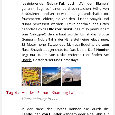
faszinierende
Nubra-Tal
, auch „Tal der Blumen“
genannt, liegt auf einer durchschnittlichen Höhe von
3.100 Metern und vereint wüstenartige Landschaften mit
fruchtbaren Feldern, die von den Flüssen Shayok und
Nubra bewässert werden. Direkt oberhalb des Ortes
befindet sich das
Kloster Diskit
, das im 15. Jahrhundert
vom Gelugpa-Orden erbaut wurde. Es ist das größte
Gompa im Nubra-Tal. In der Nähe steht eine relativ neue,
32 Meter hohe Statue des Maitreya-Buddha, die zum
Fluss Shayok ausgerichtet ist. Das kleine Dorf
Hunder
liegt nur 10 km von Diskit entfernt. Hier finden Sie
Hotels
, Gästehäuser und Homestays.
Tag 4 :
Hunder - Sumur - Khardung La - Leh
Übernachtung in Leh
In der Nähe des Dorfes können Sie durch die
Sanddünen von Hunder
wandern oder eine Fahrt auf