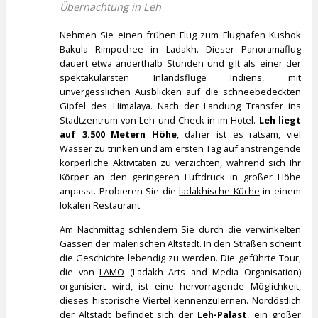
Übernachtung in Leh
Nehmen Sie einen frühen Flug zum Flughafen Kushok
Bakula Rimpochee in Ladakh. Dieser Panoramaflug
dauert etwa anderthalb Stunden und gilt als einer der
spektakulärsten Inlandsflüge Indiens, mit
unvergesslichen Ausblicken auf die schneebedeckten
Gipfel des Himalaya. Nach der Landung Transfer ins
Stadtzentrum von Leh und Check-in im Hotel.
Leh liegt
auf 3.500 Metern Höhe
, daher ist es ratsam, viel
Wasser zu trinken und am ersten Tag auf anstrengende
körperliche Aktivitäten zu verzichten, während sich Ihr
Körper an den geringeren Luftdruck in großer Höhe
anpasst. Probieren Sie die
ladakhische Küche
in einem
lokalen Restaurant.
Am Nachmittag schlendern Sie durch die verwinkelten
Gassen der malerischen Altstadt. In den Straßen scheint
die Geschichte lebendig zu werden. Die geführte Tour,
die von
LAMO
(Ladakh Arts and Media Organisation)
organisiert wird, ist eine hervorragende Möglichkeit,
dieses historische Viertel kennenzulernen. Nordöstlich
der Altstadt befindet sich der
Leh-Palast
, ein großer