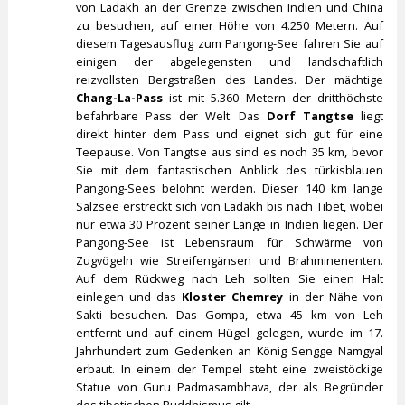
von Ladakh an der Grenze zwischen Indien und China
zu besuchen, auf einer Höhe von 4.250 Metern. Auf
diesem Tagesausflug zum Pangong-See fahren Sie auf
einigen der abgelegensten und landschaftlich
reizvollsten Bergstraßen des Landes. Der mächtige
Chang-La-Pass
ist mit 5.360 Metern der dritthöchste
befahrbare Pass der Welt. Das
Dorf Tangtse
liegt
direkt hinter dem Pass und eignet sich gut für eine
Teepause. Von Tangtse aus sind es noch 35 km, bevor
Sie mit dem fantastischen Anblick des türkisblauen
Pangong-Sees belohnt werden. Dieser 140 km lange
Salzsee erstreckt sich von Ladakh bis nach
Tibet
, wobei
nur etwa 30 Prozent seiner Länge in Indien liegen. Der
Pangong-See ist Lebensraum für Schwärme von
Zugvögeln wie Streifengänsen und Brahminenenten.
Auf dem Rückweg nach Leh sollten Sie einen Halt
einlegen und das
Kloster Chemrey
in der Nähe von
Sakti besuchen. Das Gompa, etwa 45 km von Leh
entfernt und auf einem Hügel gelegen, wurde im 17.
Jahrhundert zum Gedenken an König Sengge Namgyal
erbaut. In einem der Tempel steht eine zweistöckige
Statue von Guru Padmasambhava, der als Begründer
des tibetischen Buddhismus gilt.