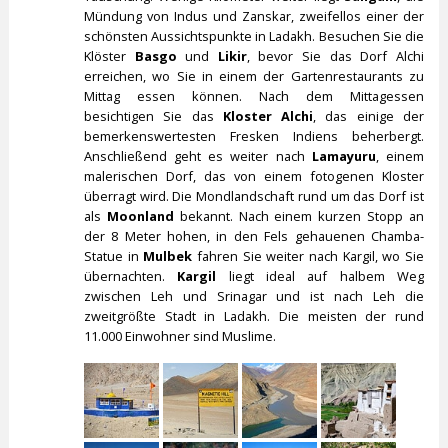
Mündung von Indus und Zanskar, zweifellos einer der
schönsten Aussichtspunkte in Ladakh. Besuchen Sie die
Klöster
Basgo
und
Likir
, bevor Sie das Dorf Alchi
erreichen, wo Sie in einem der Gartenrestaurants zu
Mittag essen können. Nach dem Mittagessen
besichtigen Sie das
Kloster Alchi
, das einige der
bemerkenswertesten Fresken Indiens beherbergt.
Anschließend geht es weiter nach
Lamayuru
, einem
malerischen Dorf, das von einem fotogenen Kloster
überragt wird. Die Mondlandschaft rund um das Dorf ist
als
Moonland
bekannt. Nach einem kurzen Stopp an
der 8 Meter hohen, in den Fels gehauenen Chamba-
Statue in
Mulbek
fahren Sie weiter nach Kargil, wo Sie
übernachten.
Kargil
liegt ideal auf halbem Weg
zwischen Leh und Srinagar und ist nach Leh die
zweitgrößte Stadt in Ladakh. Die meisten der rund
11.000 Einwohner sind Muslime.