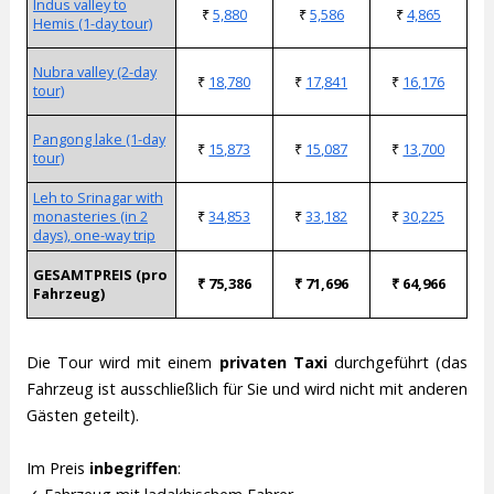
Indus valley to
₹
₹
₹
Hemis (1-day tour)
Nubra valley (2-day
₹
₹
₹
tour)
Pangong lake (1-day
₹
₹
₹
tour)
Leh to Srinagar with
monasteries (in 2
₹
₹
₹
days), one-way trip
GESAMTPREIS (pro
₹ 75,386
₹ 71,696
₹ 64,966
Fahrzeug)
Die Tour wird mit einem
privaten Taxi
durchgeführt (das
Fahrzeug ist ausschließlich für Sie und wird nicht mit anderen
Gästen geteilt).
Im Preis
inbegriffen
: