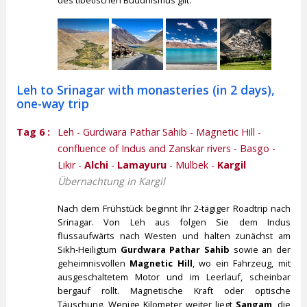
Leh to Srinagar with monasteries (in 2 days),
one-way trip
Tag 6 :
Leh - Gurdwara Pathar Sahib - Magnetic Hill -
confluence of Indus and Zanskar rivers - Basgo -
Likir -
Alchi
-
Lamayuru
- Mulbek -
Kargil
Übernachtung in Kargil
Nach dem Frühstück beginnt Ihr 2-tägiger Roadtrip nach
Srinagar. Von Leh aus folgen Sie dem Indus
flussaufwärts nach Westen und halten zunächst am
Sikh-Heiligtum
Gurdwara Pathar Sahib
sowie an der
geheimnisvollen
Magnetic Hill
, wo ein Fahrzeug, mit
ausgeschaltetem Motor und im Leerlauf, scheinbar
bergauf rollt. Magnetische Kraft oder optische
Täuschung. Wenige Kilometer weiter liegt
Sangam
, die