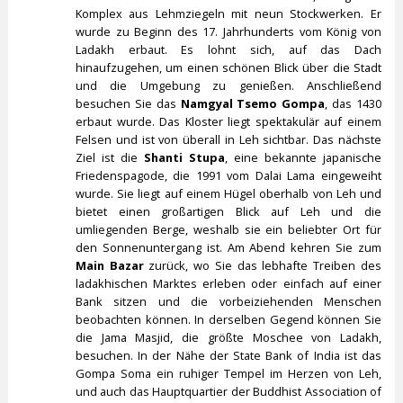
Komplex aus Lehmziegeln mit neun Stockwerken. Er
wurde zu Beginn des 17. Jahrhunderts vom König von
Ladakh erbaut. Es lohnt sich, auf das Dach
hinaufzugehen, um einen schönen Blick über die Stadt
und die Umgebung zu genießen. Anschließend
besuchen Sie das
Namgyal Tsemo Gompa
, das 1430
erbaut wurde. Das Kloster liegt spektakulär auf einem
Felsen und ist von überall in Leh sichtbar. Das nächste
Ziel ist die
Shanti Stupa
, eine bekannte japanische
Friedenspagode, die 1991 vom Dalai Lama eingeweiht
wurde. Sie liegt auf einem Hügel oberhalb von Leh und
bietet einen großartigen Blick auf Leh und die
umliegenden Berge, weshalb sie ein beliebter Ort für
den Sonnenuntergang ist. Am Abend kehren Sie zum
Main Bazar
zurück, wo Sie das lebhafte Treiben des
ladakhischen Marktes erleben oder einfach auf einer
Bank sitzen und die vorbeiziehenden Menschen
beobachten können. In derselben Gegend können Sie
die Jama Masjid, die größte Moschee von Ladakh,
besuchen. In der Nähe der State Bank of India ist das
Gompa Soma ein ruhiger Tempel im Herzen von Leh,
und auch das Hauptquartier der Buddhist Association of