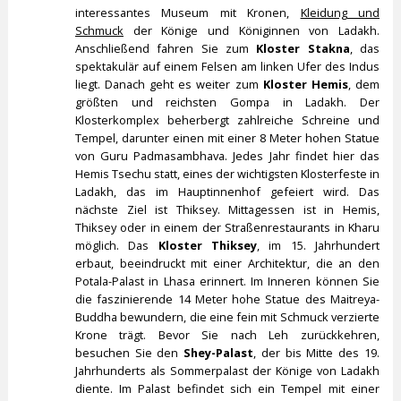
interessantes Museum mit Kronen,
Kleidung und
Schmuck
der Könige und Königinnen von Ladakh.
Anschließend fahren Sie zum
Kloster Stakna
, das
spektakulär auf einem Felsen am linken Ufer des Indus
liegt. Danach geht es weiter zum
Kloster Hemis
, dem
größten und reichsten Gompa in Ladakh. Der
Klosterkomplex beherbergt zahlreiche Schreine und
Tempel, darunter einen mit einer 8 Meter hohen Statue
von Guru Padmasambhava. Jedes Jahr findet hier das
Hemis Tsechu statt, eines der wichtigsten Klosterfeste in
Ladakh, das im Hauptinnenhof gefeiert wird. Das
nächste Ziel ist Thiksey. Mittagessen ist in Hemis,
Thiksey oder in einem der Straßenrestaurants in Kharu
möglich. Das
Kloster Thiksey
, im 15. Jahrhundert
erbaut, beeindruckt mit einer Architektur, die an den
Potala-Palast in Lhasa erinnert. Im Inneren können Sie
die faszinierende 14 Meter hohe Statue des Maitreya-
Buddha bewundern, die eine fein mit Schmuck verzierte
Krone trägt. Bevor Sie nach Leh zurückkehren,
besuchen Sie den
Shey-Palast
, der bis Mitte des 19.
Jahrhunderts als Sommerpalast der Könige von Ladakh
diente. Im Palast befindet sich ein Tempel mit einer