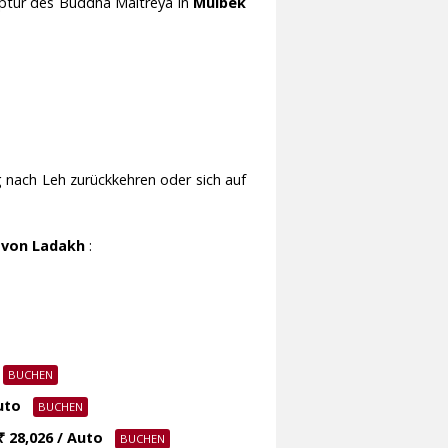
lptur des Buddha Maitreya in
Mulbek
nach Leh zurückkehren oder sich auf
 von Ladakh
:
uto
₹ 28,026 / Auto