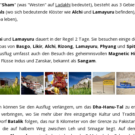
"
Sham
" (was "Westen" auf
Ladakhi
bedeutet), besteht aus 3 Gebiet
als
(wo sich bedeutende Klöster wie
Alchi
und
Lamayuru
befinden)
a leben),
hi
und
Lamayuru
dauert in der Regel 2 Tage. Sie besuchen einige 
mpas von
Basgo
,
Likir
,
Alchi
,
Rizong
,
Lamayuru
,
Phyang
und
Spi
Ausflug umfasst auch den Besuch des geheimnisvollen
Magnetic Hi
Flüsse Indus und Zanskar, bekannt als
Sangam
.
en können Sie den Ausflug verlängern, um das
Dha-Hanu-Tal
zu er
verbringen, wo Sie mehr über ihre einzigartige Kultur und Tradit
Dorf
Batalik
folgen, das nur 8 Kilometer von der Grenze zu Pakistan
, die auf halbem Weg zwischen Leh und Srinagar liegt. Auf d