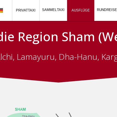
SAMMEL
TAXI
RUND
REIS
PRIVATTAXI
AUSFLÜGE
 die Region Sham (W
lchi, Lamayuru, Dha-Hanu, Karg