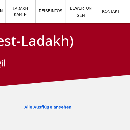
BEWERTUN
LADAKH
EN
REISE
INFOS
KONTAKT
KARTE
GEN
est-Ladakh)
il
Alle Ausflüge ansehen