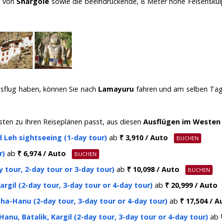
r von
Shargole
sowie die beeindruckende, 8 Meter hohe Felsensku
usflug haben, können Sie nach
Lamayuru
fahren und am selben Tag 
sten zu Ihren Reiseplänen passt, aus diesen
Ausflügen im Westen
 Leh sightseeing (1-day tour)
ab
₹ 3,910 / Auto
r)
ab
₹ 6,974 / Auto
 tour, 2-day tour or 3-day tour)
ab
₹ 10,098 / Auto
rgil (2-day tour, 3-day tour or 4-day tour)
ab
₹ 20,999 / Auto
ha-Hanu (2-day tour, 3-day tour or 4-day tour)
ab
₹ 17,504 / A
anu, Batalik, Kargil (2-day tour, 3-day tour or 4-day tour)
ab