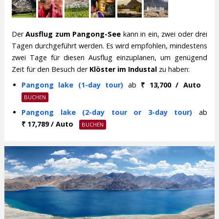
Der
Ausflug zum Pangong-See
kann in ein, zwei oder drei
Tagen durchgeführt werden. Es wird empfohlen, mindestens
zwei Tage für diesen Ausflug einzuplanen, um genügend
Zeit für den Besuch der
Klöster im Industal
zu haben:
Pangong lake (1-day tour)
ab
₹ 13,700 / Auto
Pangong lake (2-day tour or 3-day tour)
ab
₹ 17,789 / Auto