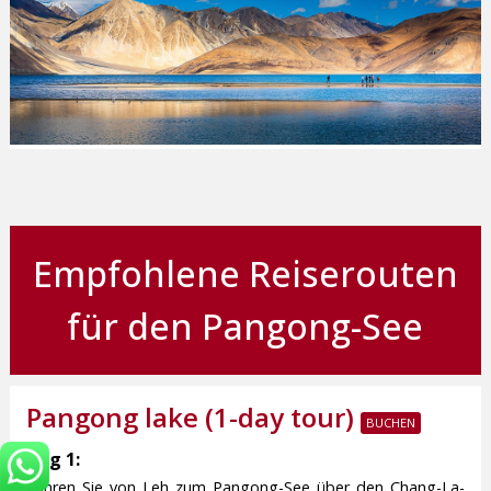
Empfohlene Reiserouten
für den Pangong-See
Pangong lake (1-day tour)
Tag 1:
Fahren Sie von Leh zum Pangong-See über den Chang-La-