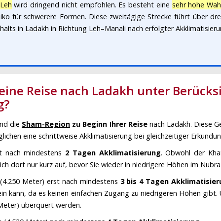
 Leh
wird dringend nicht empfohlen. Es besteht eine
sehr hohe Wahr
siko für schwerere Formen. Diese zweitägige Strecke führt über d
halts in Ladakh in Richtung Leh–Manali nach erfolgter Akklimatisier
 eine Reise nach Ladakh unter Berück
g?
nd die
Sham-Region
zu Beginn Ihrer Reise
nach Ladakh. Diese Ge
ichen eine schrittweise Akklimatisierung bei gleichzeitiger Erkundun
t nach mindestens
2 Tagen Akklimatisierung
. Obwohl der Kha
 sich dort nur kurz auf, bevor Sie wieder in niedrigere Höhen im Nubr
(4.250 Meter) erst nach mindestens
3 bis 4 Tagen Akklimatisie
sein kann, da es keinen einfachen Zugang zu niedrigeren Höhen gibt
Meter) überquert werden.