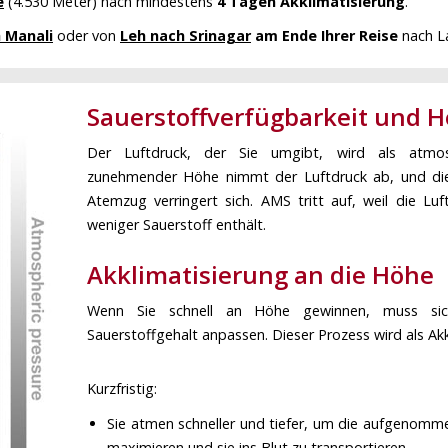
e
(4.530 Meter) nach mindestens
4 Tagen Akklimatisierung
.
 Manali
oder von
Leh nach Srinagar
am Ende Ihrer Reise
nach L
Sauerstoffverfügbarkeit und 
Der Luftdruck, der Sie umgibt, wird als atmos
zunehmender Höhe nimmt der Luftdruck ab, und die
Atemzug verringert sich. AMS tritt auf, weil die Lu
weniger Sauerstoff enthält.
Akklimatisierung an die Höhe
Wenn Sie schnell an Höhe gewinnen, muss sic
Sauerstoffgehalt anpassen. Dieser Prozess wird als Akk
Kurzfristig:
Sie atmen schneller und tiefer, um die aufgenomm
maximieren und sie ins Blut zu transportieren,