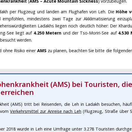
enkrankheit
(
AMS – Acute Mountain Sickness
) vorzubeugen.
adakh per Flugzeug und landen am Flughafen von Leh. Die
Höhe v
d empfohlen, mindestens zwei Tage zur Akklimatisierung einzu
 Sehenswürdigkeiten Ladakhs liegen noch deutlich höher: Der Khar
ng-See liegt auf
4.250 Metern
und der Tso-Moriri-See auf
4.530
 besucht werden.
d ohne Risiko einer
AMS
zu planen, beachten Sie bitte die folgend
henkrankheit (AMS) bei Touristen, die
 erreichen
eit (AMS) tritt bei Reisenden, die Leh in Ladakh besuchen, häufig
t vom
Verkehrsmittel zur Anreise nach Leh
(Flugzeug, Straße über S
r 2018 wurde in Leh eine Umfrage unter 3.278 Touristen durchgef