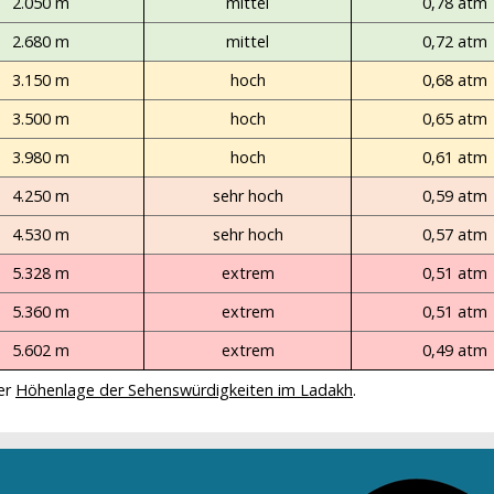
2.050 m
mittel
0,78 atm
2.680 m
mittel
0,72 atm
3.150 m
hoch
0,68 atm
3.500 m
hoch
0,65 atm
3.980 m
hoch
0,61 atm
4.250 m
sehr hoch
0,59 atm
4.530 m
sehr hoch
0,57 atm
5.328 m
extrem
0,51 atm
5.360 m
extrem
0,51 atm
5.602 m
extrem
0,49 atm
ter
Höhenlage der Sehenswürdigkeiten im Ladakh
.