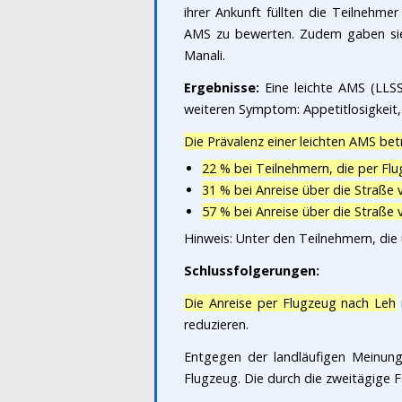
ihrer Ankunft füllten die Teilnehm
AMS zu bewerten. Zudem gaben sie 
Manali.
Ergebnisse:
Eine leichte AMS (LLSS
weiteren Symptom: Appetitlosigkeit,
Die Prävalenz einer leichten AMS bet
22 % bei Teilnehmern, die per Fl
31 % bei Anreise über die Straße 
57 % bei Anreise über die Straße 
Hinweis: Unter den Teilnehmern, die 
Schlussfolgerungen:
Die Anreise per Flugzeug nach Leh
reduzieren.
Entgegen der landläufigen Meinung
Flugzeug. Die durch die zweitägige 