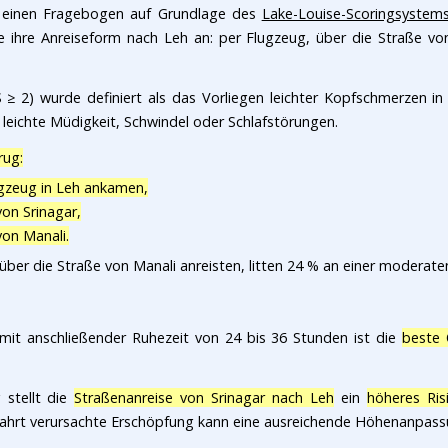
er einen Fragebogen auf Grundlage des
Lake-Louise-Scoringsystem
ihre Anreiseform nach Leh an: per Flugzeug, über die Straße von
 ≥ 2) wurde definiert als das Vorliegen leichter Kopfschmerzen 
 leichte Müdigkeit, Schwindel oder Schlafstörungen.
rug:
ugzeug in Leh ankamen,
von Srinagar,
von Manali.
über die Straße von Manali anreisten, litten 24 % an einer moderate
mit anschließender Ruhezeit von 24 bis 36 Stunden ist die
beste 
 stellt die
Straßenanreise von Srinagar nach Leh
ein
höheres Ris
Fahrt verursachte Erschöpfung kann eine ausreichende Höhenanpass