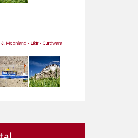
u & Moonland - Likir - Gurdwara
tal