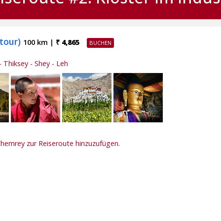
 tour)
100 km |
₹ 4,865
- Thiksey - Shey - Leh
 Chemrey zur Reiseroute hinzuzufügen.