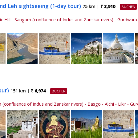
nd Leh sightseeing (1-day tour)
75 km |
₹ 3,910
c Hill - Sangam (confluence of Indus and Zanskar rivers) - Gurdwara 
tour)
151 km |
₹ 6,974
 (confluence of Indus and Zanskar rivers) - Basgo - Alchi - Likir - Gu