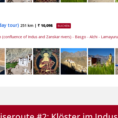
day tour)
251 km |
₹ 10,098
 (confluence of Indus and Zanskar rivers) - Basgo - Alchi - Lamayur
iseroute #2: Klöster im Indus