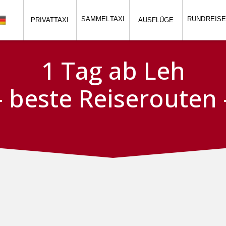
SAMMEL
TAXI
RUND
REIS
PRIVATTAXI
AUSFLÜGE
1 Tag ab Leh
- beste Reiserouten 