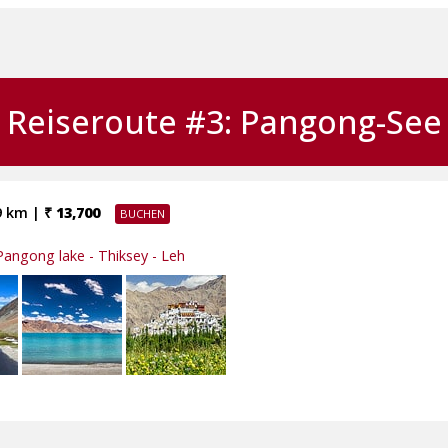
Reiseroute #3: Pangong-See
9 km |
₹ 13,700
Pangong lake - Thiksey - Leh