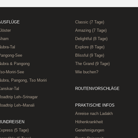
AUSFLÜGE
Classic (7 Tage)
löster
Amazing (7 Tage)
Sham
Delightful (8 Tage)
Nubra-Tal
Explore (8 Tage)
Pangong-See
Blissful (9 Tage)
Nubra & Pangong
The Grand (9 Tage)
so-Moriri-See
Wie buchen?
Nubra, Pangong, Tso Moriri
Zanskar-Tal
ROUTENVORSCHLÄGE
Roadtrip Leh–Srinagar
Roadtrip Leh–Manali
PRAKTISCHE INFOS
Anreise nach Ladakh
RUNDREISEN
Höhenkrankheit
Express (5 Tage)
Genehmigungen